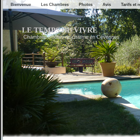
Bienvenue
Les Chambres
Photos
Avis
Tarifs et 
LE TEMPS DE VIVRE
Chambres d'hôtes de charme en Cévennes