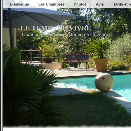
Bienvenue
Les Chambres
Photos
Avis
Tarifs et 
LE TEMPS DE VIVRE
Chambres d'hôtes de charme en Cévennes